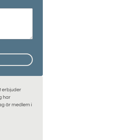
t erbjuder
g har
ag är medlem i