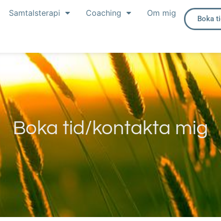
Samtalsterapi
Coaching
Om mig
Boka t
Boka tid/kontakta mig