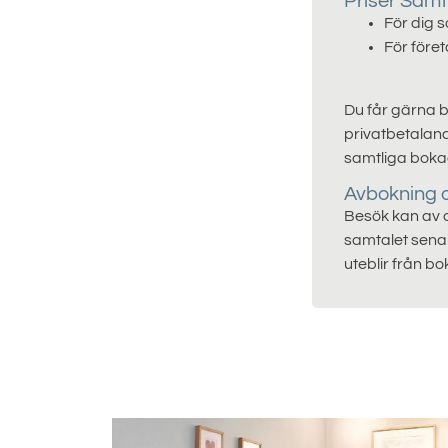
Priser Samt
För dig 
För före
Du får gärna bet
privatbetaland
samtliga bokad
Avbokning 
Besök kan av o
samtalet senar
uteblir från bo