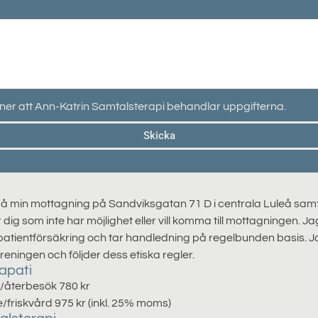
er att Ann-Katrin Samtalsterapi behandlar uppgifterna.
Skicka
på min mottagning på Sandviksgatan 71 D i centrala Luleå sam
dig som inte har möjlighet eller vill komma till mottagningen. Ja
 patientförsäkring och tar handledning på regelbunden basis. J
eningen och följder dess etiska regler.
apati
återbesök 780 kr
friskvård 975 kr (inkl. 25% moms)