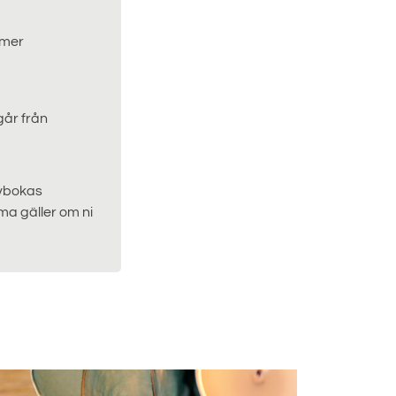
mmer
går från
Avbokas
ma gäller om ni