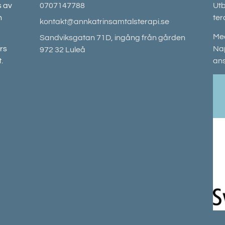
s av
0707147788
Utb
n
ter
kontakt@annkatrinsamtalsterapi.se
Med
Sandviksgatan 71D, ingång från gården
rs
Nap
972 32 Luleå
.
an