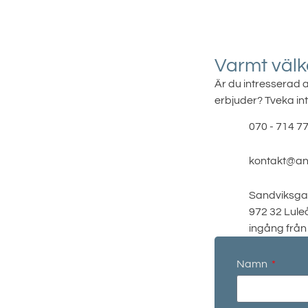
Varmt väl
Är du intresserad a
erbjuder? Tveka int
070 - 714 77
kontakt@ann
Sandviksga
972 32 Lule
ingång från
Namn