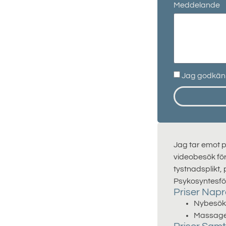
Meddelande
Jag godkänn
Jag tar emot 
videobesök för 
tystnadsplikt,
Psykosyntesför
Priser Napr
Nybesök/
Massage/