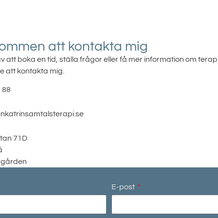
kommen att kontakta mig
v att boka en tid, ställa frågor eller få mer information om ter
e att kontakta mig.
 88
katrinsamtalsterapi.se
tan 71D
å
 gården
E-post