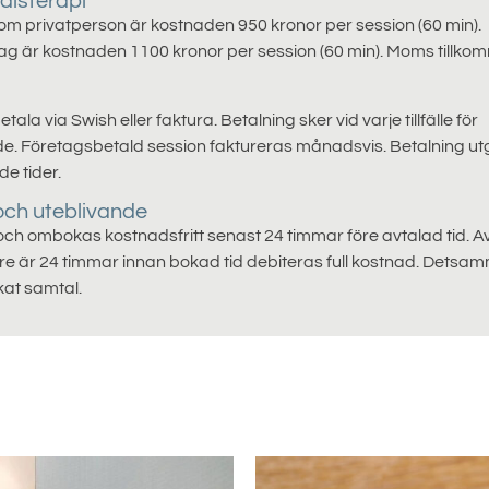
alsterapi
som privatperson är kostnaden 950 kronor per session (60 min).
tag är kostnaden 1100 kronor per session (60 min). Moms tillko
ala via Swish eller faktura. Betalning sker vid varje tillfälle för
e. Företagsbetald session faktureras månadsvis. Betalning ut
e tider.
och uteblivande
ch ombokas kostnadsfritt senast 24 timmar före avtalad tid. 
e är 24 timmar innan bokad tid debiteras full kostnad. Detsam
kat samtal.