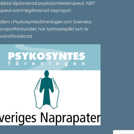
ildad diplomerad psykosyntesterapeut, KBT
apeut samt legitimerad naprapat.
lem i Psykosyntesföreningen och Svenska
rapatförbundet, har tystnadsplikt och âr
svarsförsäkrad.